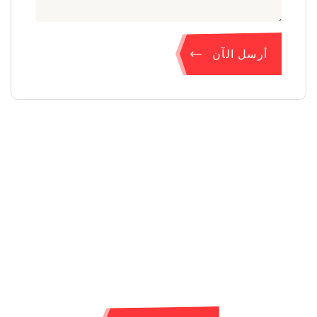
أرسل الآن
نحن ندعمك دائماً
عشب الفاكهة العظيم أولهم على الروح الطيب الذي هو في
غاية الخضوع