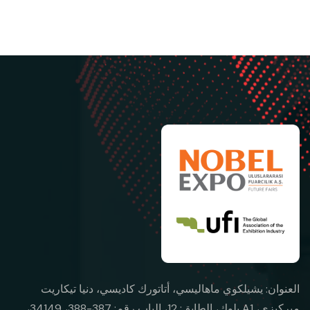
العنوان: يشيلكوي ماهاليسي، أتاتورك كاديسي، دنيا تيكاريت
ميركيزي، A1 بلوك، الطابق: 12، الباب رقم: 387-388، 34149،